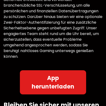
branchenübliche SSL-Verschlüsselung, um alle
persönlichen und finanziellen Datenübertragungen
zu schützen. Darüber hinaus bieten wir eine optionale
Zwei-Faktor-Authentifizierung für eine zusätzliche
Sicherheitsebene gegen unbefugten Zugriff. Unser
engagiertes Team steht rund um die Uhr bereit, um
sicherzustellen, dass eventuelle Probleme
umgehend angesprochen werden, sodass Sie
beruhigt nahtloses Gaming unterwegs genießen
können.
App
herunterladen
Bleiben Sie sicher mit unseren