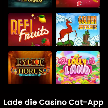
Lade die Casino Cat-App