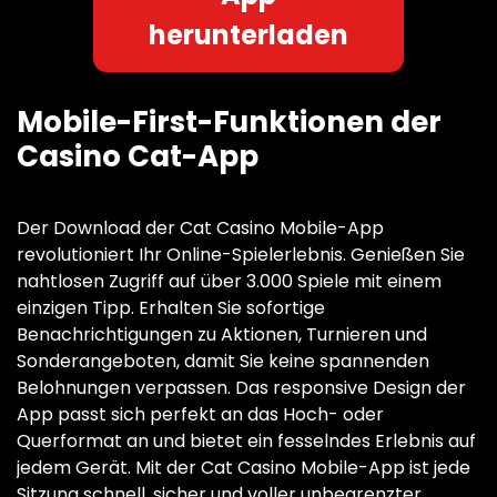
herunterladen
Mobile-First-Funktionen der
Casino Cat-App
Der Download der Cat Casino Mobile-App
revolutioniert Ihr Online-Spielerlebnis. Genießen Sie
nahtlosen Zugriff auf über 3.000 Spiele mit einem
einzigen Tipp. Erhalten Sie sofortige
Benachrichtigungen zu Aktionen, Turnieren und
Sonderangeboten, damit Sie keine spannenden
Belohnungen verpassen. Das responsive Design der
App passt sich perfekt an das Hoch- oder
Querformat an und bietet ein fesselndes Erlebnis auf
jedem Gerät. Mit der Cat Casino Mobile-App ist jede
Sitzung schnell, sicher und voller unbegrenzter