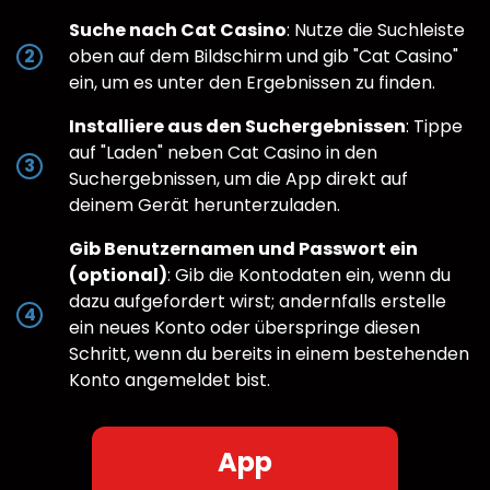
Suche nach Cat Casino
: Nutze die Suchleiste
oben auf dem Bildschirm und gib "Cat Casino"
ein, um es unter den Ergebnissen zu finden.
Installiere aus den Suchergebnissen
: Tippe
auf "Laden" neben Cat Casino in den
Suchergebnissen, um die App direkt auf
deinem Gerät herunterzuladen.
Gib Benutzernamen und Passwort ein
(optional)
: Gib die Kontodaten ein, wenn du
dazu aufgefordert wirst; andernfalls erstelle
ein neues Konto oder überspringe diesen
Schritt, wenn du bereits in einem bestehenden
Konto angemeldet bist.
App