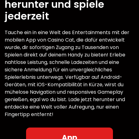
herunter und spiele
jederzeit
Tauche ein in eine Welt des Entertainments mit der
mobilen App von Casino Cat, die dafür entwickelt
wurde, dir sofortigen Zugang zu Tausenden von
Spielen direkt auf deinem Handy zu bieten! Erlebe
nahtlose Leistung, schnelle Ladezeiten und eine
sichere Anmeldung für ein unvergleichliches
Spielerlebnis unterwegs. Verfügbar auf Android-
Geräten, mit iOS-Kompatibilität in Kürze, wirst du
mühelose Navigation und responsives Gameplay
genießen, egal wo du bist. Lade jetzt herunter und
entdecke eine Welt voller Aufregung, nur einen
Fingertipp entfernt!
App