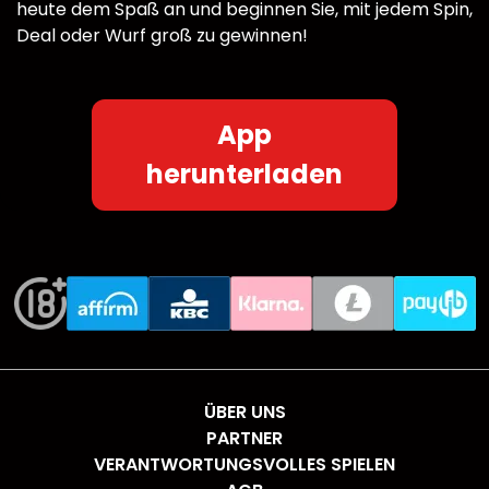
heute dem Spaß an und beginnen Sie, mit jedem Spin,
Deal oder Wurf groß zu gewinnen!
App
herunterladen
ÜBER UNS
PARTNER
VERANTWORTUNGSVOLLES SPIELEN